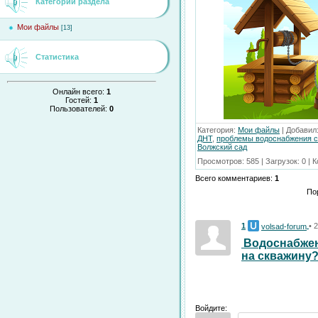
Категории раздела
Мои файлы
[13]
Статистика
Онлайн всего:
1
Гостей:
1
Пользователей:
0
Категория
:
Мои файлы
|
Добавил
ДНТ
,
проблемы водоснабжения с
Волжский сад
Просмотров
:
585
|
Загрузок
:
0
|
К
Всего комментариев
:
1
По
1
• 
volsad-forum
Водоснабжен
на скважину
Войдите: