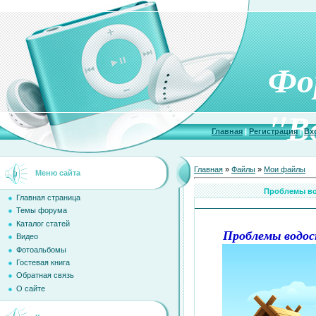
Фо
"В
Главная
|
Регистрация
|
Вх
Главная
»
Файлы
»
Мои файлы
Меню сайта
Проблемы во
Главная страница
Темы форума
Каталог статей
Проблемы водо
Видео
Фотоальбомы
Гостевая книга
Обратная связь
О сайте