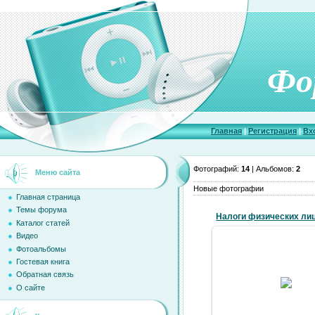
Фо
Главная
|
Регистрация
|
Вх
Фотографий:
14
| Альбомов:
2
Меню сайта
Новые фотографии
Главная страница
Темы форума
Налоги физических ли
Каталог статей
Видео
Фотоальбомы
Гостевая книга
12.12.2016
Обратная связь
Налогообложение физ.
О сайте
volsad-foru