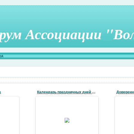
рум Ассоциации "Во
од
ц
Календарь праздничных дней в 2017
Доверенно
12.12.2016
Доверенн
Календарь праздничных дней в
лиц в РФ
общем со
2017
m
volsad-forum