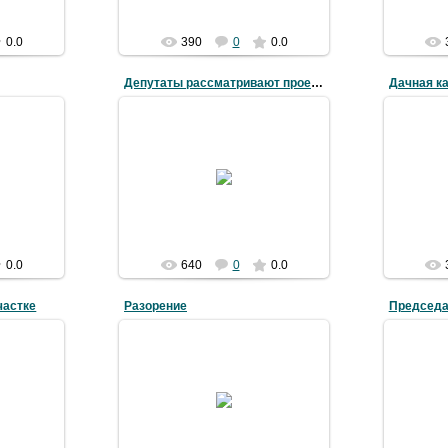
0.0
390
0
0.0
Депутаты рассматривают проект закона
Дачная к
12.12.2016
войное
Дачная карикатура. Депутаты
Д
е.
рассматривают проект закона
m
volsad-forum
0.0
640
0
0.0
частке
Разорение
Председа
08.12.2016
Будущее СНТ, ДНТ, ОНТ по
лома на
проекту закона "О садоводстве,
родном
Страда
огородничестве и дачном
7 года.
хозяйстве"
m
volsad-forum