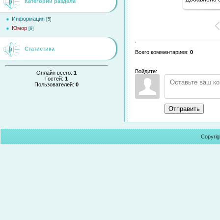
Категории раздела
Информация
[5]
Юмор
[9]
Статистика
Всего комментариев
:
0
Войдите:
Онлайн всего:
1
Гостей:
1
Пользователей:
0
Отправить
Copyrig