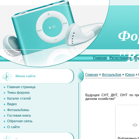
Фо
"В
Главная
|
Регистрация
|
Вх
Главная
»
Фотоальбом
»
Юмор
» 
Меню сайта
Главная страница
Темы форума
Будущее СНТ, ДНТ, ОНТ по про
Каталог статей
дачном хозяйстве"
Видео
Фотоальбомы
Гостевая книга
Обратная связь
В ре
О сайте
Добавлено
0