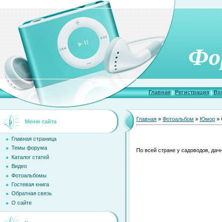
Фо
Главная
|
Регистрация
|
Вх
Главная
»
Фотоальбом
»
Юмор
» 
Меню сайта
Главная страница
Темы форума
По всей стране у садоводов, да
Каталог статей
Видео
Фотоальбомы
Гостевая книга
Обратная связь
О сайте