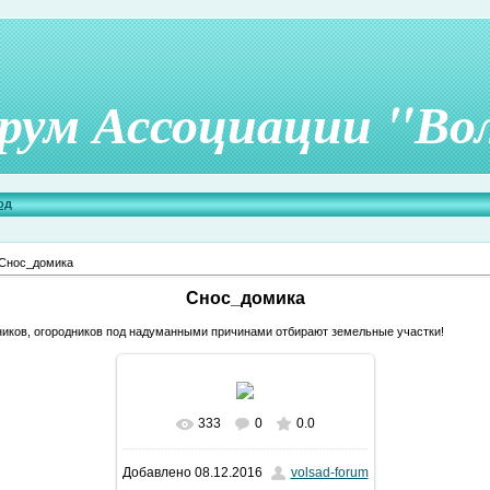
рум Ассоциации "Во
од
Снос_домика
Снос_домика
чников, огородников под надуманными причинами отбирают земельные участки!
333
0
0.0
В реальном размере
800x600
/
Добавлено
08.12.2016
volsad-forum
140.9Kb