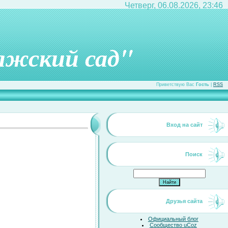
Четверг, 06.08.2026, 23:46
лжский сад"
Приветствую Вас
Гость
|
RSS
Вход на сайт
Поиск
Друзья сайта
Официальный блог
Сообщество uCoz